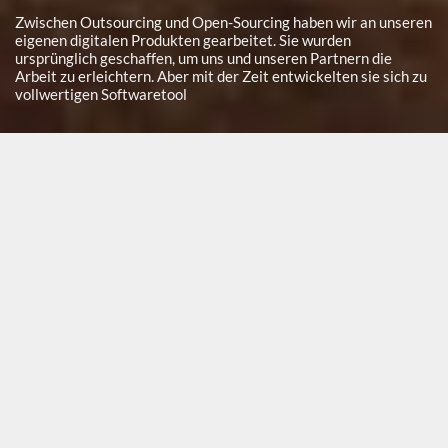
Zwischen Outsourcing und Open-Sourcing haben wir an unseren
eigenen digitalen Produkten gearbeitet. Sie wurden
ursprünglich geschaffen, um uns und unseren Partnern die
Arbeit zu erleichtern. Aber mit der Zeit entwickelten sie sich zu
vollwertigen Softwaretool
Admin Dashboards
SaaS Software
Stärken Sie Ihr CRM mit unseren
handgefertigten Full-Stack-Tools
Wir haben uns mit Creative Tim zusammengetan, um Ihnen eine
Reihe leistungsstarker, gut gepackter Admin-Dashboards
bereitzustellen, die für Premium-Technologien entwickelt wurden:
Laravel, Nuxt, Vue und mehr.