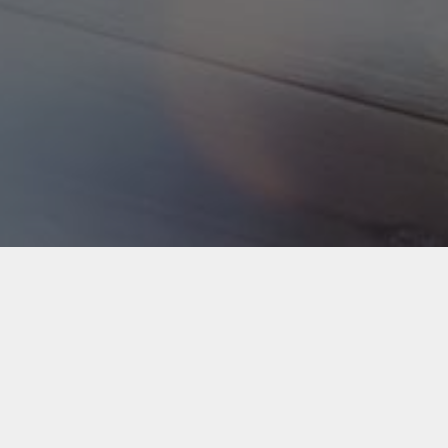
Back to Industries
#webapps
#socialplatforms