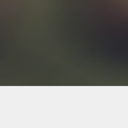
Back to Industries
#socialplatforms